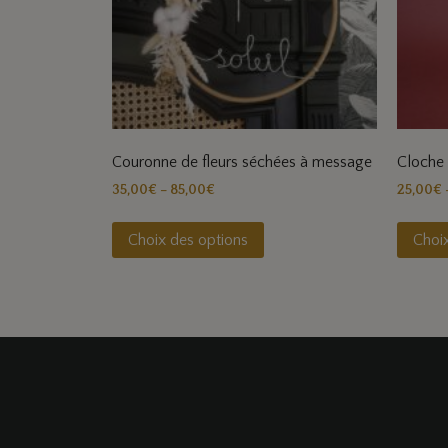
Couronne de fleurs séchées à message
Cloche 
35,00
€
–
85,00
€
25,00
€
Choix des options
Choi