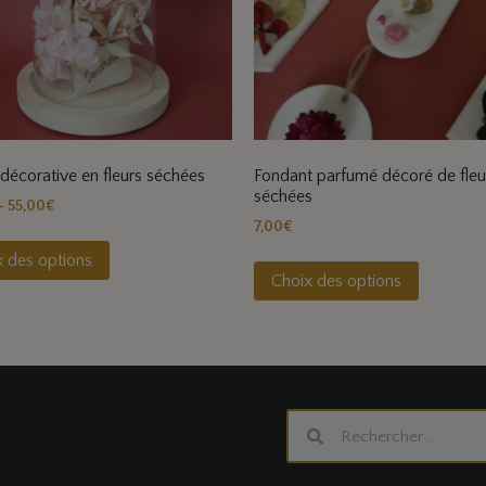
décorative en fleurs séchées
Fondant parfumé décoré de fleu
séchées
–
55,00
€
7,00
€
x des options
Choix des options