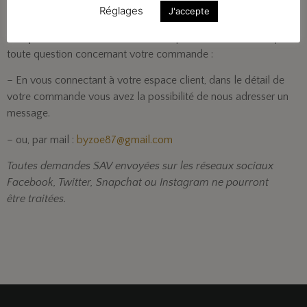
Chez SUZANNE-SHOP, la satisfaction de nos clients est
Réglages
J'accepte
primordiale et nous assurons un
service client rapide,
compétent et à l’écoute.
N’hésitez pas à nous contacter pour
toute question concernant votre commande :
– En vous connectant à votre espace client, dans le détail de
votre commande vous avez la possibilité de nous adresser un
message.
– ou, par mail :
byzoe87@gmail.com
Toutes demandes SAV envoyées sur les réseaux sociaux
Facebook, Twitter, Snapchat ou Instagram ne pourront
être traitées.